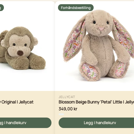
g
Forhåndsbestilling
JELLYCAT
riginal | Jellycat
Blossom Beige Bunny 'Petal' Little | Jell
349,00 kr
g i handlekurv
Legg i handlekurv