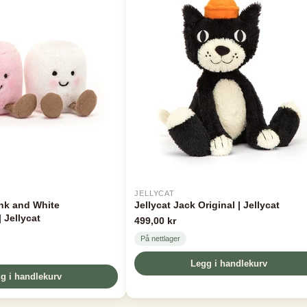
JELLYCAT
nk and White
Jellycat Jack Original | Jellycat
 Jellycat
499,00 kr
På nettlager
Legg i handlekurv
g i handlekurv