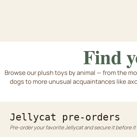
Find y
Browse our plush toys by animal — from the mo
Dogs & pu
Cat & kittens
dogs to more unusual acquaintances like axol
Tiger bams
Rabbit
Jellycat pre-orders
Pre-order your favorite Jellycat and secure it before it'