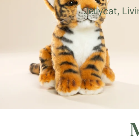
Jellycat, Li
M