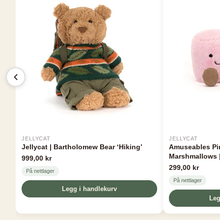
JELLYCAT
JELLYCAT
Jellycat | Bartholomew Bear ‘Hiking’
Amuseables Pi
Marshmallows |
999,00 kr
299,00 kr
På nettlager
På nettlager
Legg i handlekurv
Leg