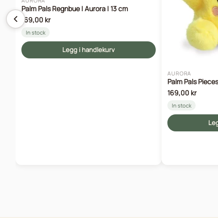
AURORA
Palm Pals Regnbue | Aurora | 13 cm
169,00 kr
In stock
Legg i handlekurv
AURORA
Palm Pals Pieces
169,00 kr
In stock
Leg