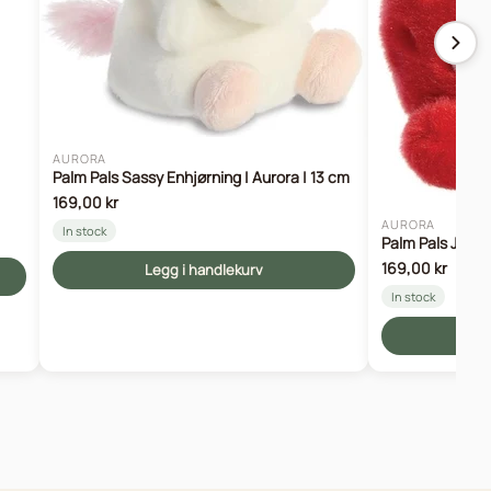
AURORA
Palm Pals Sassy Enhjørning | Aurora | 13 cm
169,00 kr
AURORA
In stock
Palm Pals Juicy 
169,00 kr
Legg i handlekurv
In stock
Le