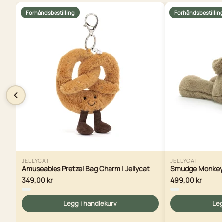
Forhåndsbestilling
Forhåndsbestillin
JELLYCAT
JELLYCAT
Amuseables Pretzel Bag Charm | Jellycat
Smudge Monkey O
349,00 kr
499,00 kr
Legg i handlekurv
Leg