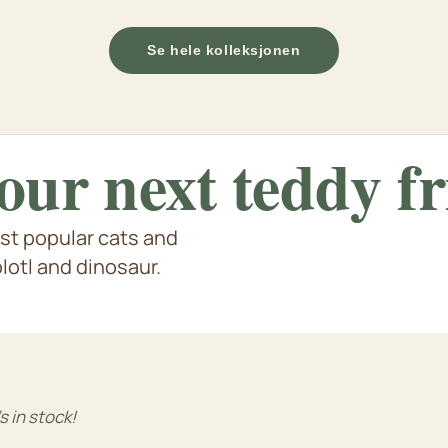
Se hele kolleksjonen
our next
teddy f
st popular cats and
Axolotl & Capybara
ppies
e flere dyreart fra dinosaurer
S
otl and dinosaur.
e
s in stock!