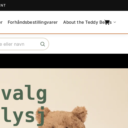
ENT
C
a
er
Forhåndsbestillingvarer
About the Teddy Bears
r
t
tvalg
Plysj