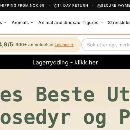
SHIPPING FROM NOK 69
14 DAY RETURN
SECURE PAYM
s
Animals
Animal and dinosaur figures
Stresslek
Search
4,9/5
· 600+ anmeldelser
Les her →
Lagerrydding - klikk her
es Beste U
osedyr og 