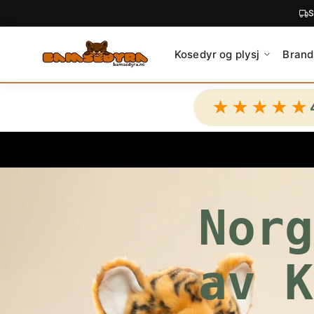
C
O
N
Kosedyr og plysj
Brand
T
E
N
★★★★★
T
Norg
av K