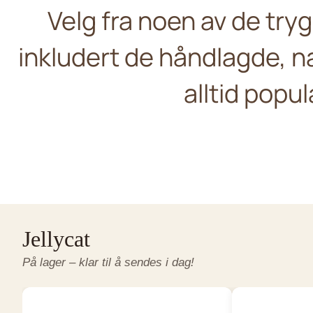
Velg fra noen av de tr
inkludert de håndlagde, 
Living Nat
Jellycat
alltid popul
Søte hunder og ka
Nyheter og favoritter
okémon Plush and Stuffed Animals
P
Jellycat
På lager – klar til å sendes i dag!