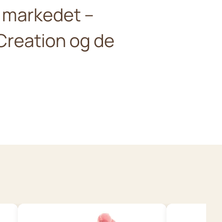
å markedet –
Creation og de
Wild Republic Plush Toy
.