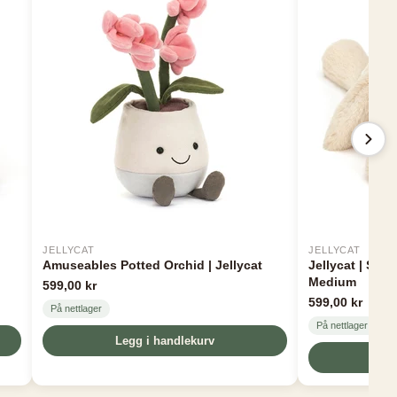
JELLYCAT
JELLYCAT
Amuseables Potted Orchid | Jellycat
Jellycat | Smu
Medium
599,00 kr
599,00 kr
På nettlager
På nettlager
Legg i handlekurv
Le