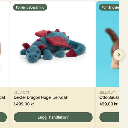
Forhåndsbestilling
Forhåndsbestilli
JELLYCAT
JELLYCAT
ycat
Dexter Dragon Huge | Jellycat
Otto Sausage Do
1.499,00 kr
499,00 kr
Legg i handlekurv
Le