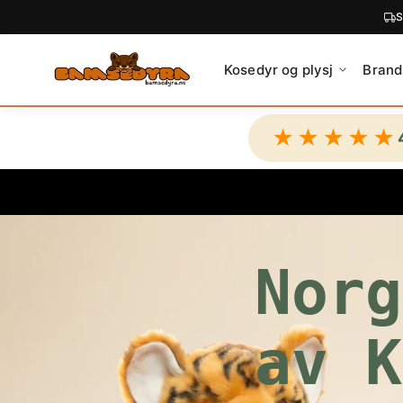
C
O
N
Kosedyr og plysj
Brand
T
E
N
★★★★★
T
Norg
av K