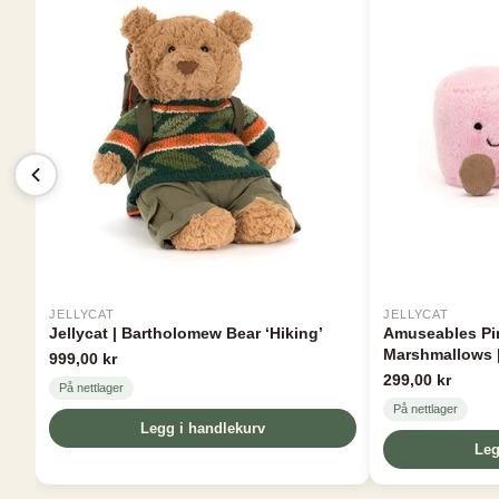
JELLYCAT
JELLYCAT
Jellycat | Bartholomew Bear ‘Hiking’
Amuseables Pi
Marshmallows |
999,00 kr
299,00 kr
På nettlager
På nettlager
Legg i handlekurv
Leg