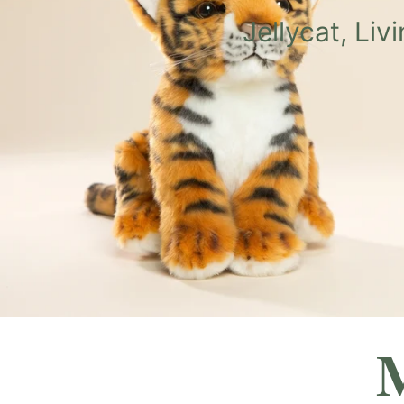
Jellycat, Li
M