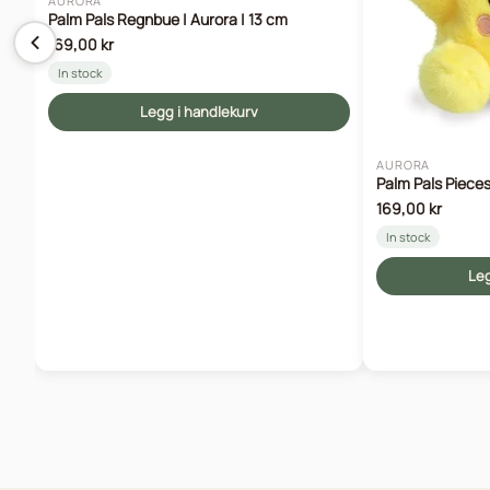
AURORA
Palm Pals Regnbue | Aurora | 13 cm
169,00 kr
In stock
Legg i handlekurv
AURORA
Palm Pals Pieces
169,00 kr
In stock
Leg