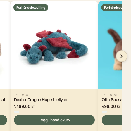
Forhåndsbestilling
Forhåndsbestilli
JELLYCAT
JELLYCAT
ycat
Dexter Dragon Huge | Jellycat
Otto Sausage Do
1.499,00 kr
499,00 kr
Legg i handlekurv
Le