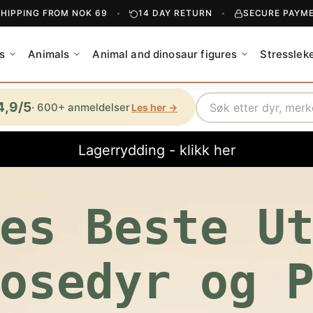
SHIPPING FROM NOK 69
14 DAY RETURN
SECURE PAYM
s
Animals
Animal and dinosaur figures
Stresslek
Search
4,9/5
· 600+ anmeldelser
Les her →
Lagerrydding - klikk her
es Beste U
osedyr og 