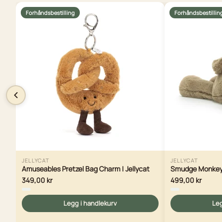
Forhåndsbestilling
Forhåndsbestillin
JELLYCAT
JELLYCAT
Amuseables Pretzel Bag Charm | Jellycat
Smudge Monkey O
349,00 kr
499,00 kr
Legg i handlekurv
Leg