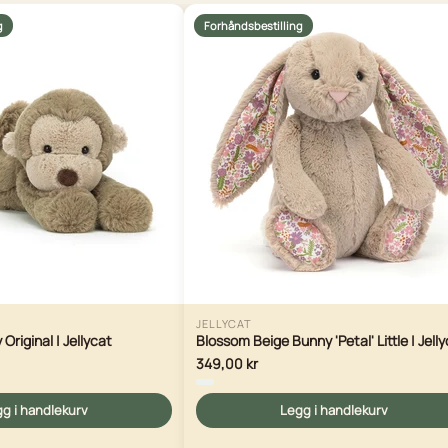
g
Forhåndsbestilling
JELLYCAT
riginal | Jellycat
Blossom Beige Bunny 'Petal' Little | Jell
349,00 kr
g i handlekurv
Legg i handlekurv