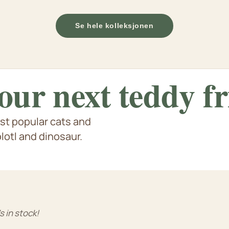
Se hele kolleksjonen
our next
teddy f
st popular cats and
Axolotl & Capybara
ppies
e flere dyreart fra dinosaurer
S
otl and dinosaur.
e
s in stock!