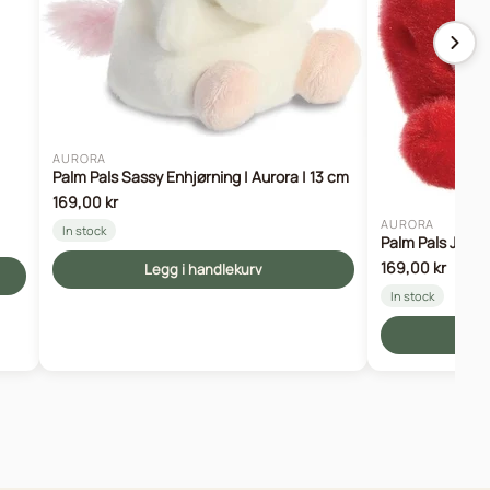
AURORA
Palm Pals Sassy Enhjørning | Aurora | 13 cm
169,00 kr
AURORA
In stock
Palm Pals Juicy 
169,00 kr
Legg i handlekurv
In stock
Le