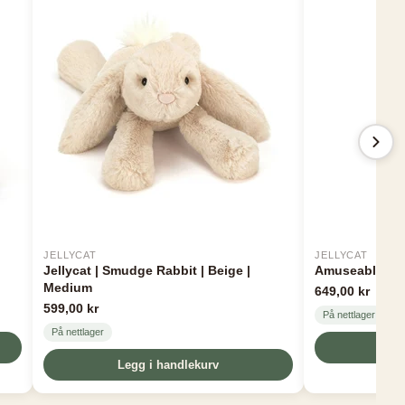
JELLYCAT
JELLYCAT
Jellycat | Smudge Rabbit | Beige |
Amuseables As
Medium
649,00 kr
599,00 kr
På nettlager
På nettlager
Le
Legg i handlekurv