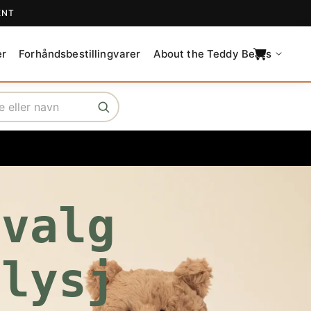
ENT
C
a
er
Forhåndsbestillingvarer
About the Teddy Bears
r
t
tvalg
Plysj