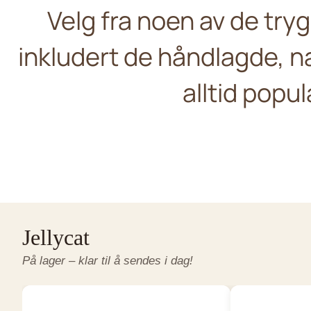
Velg fra noen av de tr
inkludert de håndlagde, 
Living Nat
Jellycat
alltid popul
Søte hunder og ka
Nyheter og favoritter
okémon Plush and Stuffed Animals
P
Jellycat
På lager – klar til å sendes i dag!