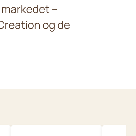
å markedet –
Creation og de
Wild Republic Plush Toy
.