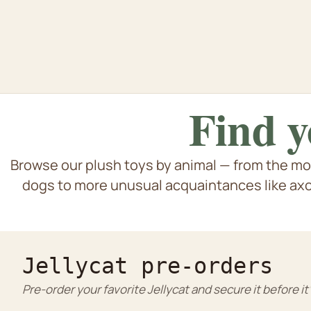
Find y
Browse our plush toys by animal — from the mo
Dogs & pu
Cat & kittens
dogs to more unusual acquaintances like axol
Tiger bams
Rabbit
Jellycat pre-orders
Pre-order your favorite Jellycat and secure it before it'