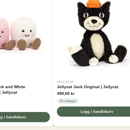
JELLYCAT
nk and White
Jellycat Jack Original | Jellycat
 Jellycat
499,00 kr
På nettlager
Legg i handlekurv
g i handlekurv