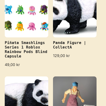
Piñata Smashlings
Panda Figure |
Series 1 Roblox
CollectA
Rainbow Pods Blind
R
129,00 kr
Capsule
e
R
49,00 kr
g
e
u
g
l
u
a
l
r
a
p
r
r
p
i
r
c
i
e