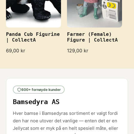
c
e
Panda Cub Figurine
Farmer (Female)
| CollectA
Figure | CollectA
R
69,00 kr
R
129,00 kr
e
e
g
g
u
u
l
l
a
a
r
r
600+ fornøyde kunder
p
p
r
r
Bamsedyra AS
i
i
c
c
e
e
Hver bamse i Bamsedyras sortiment er valgt fordi
den har noe utover det vanlige — enten det er en
Jellycat som er myk på en helt spesiell måte, eller