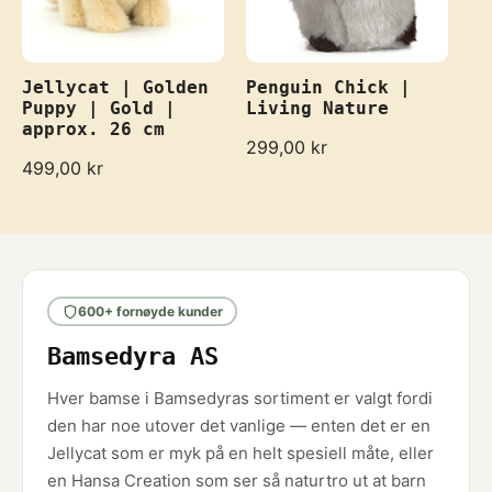
Jellycat | Golden
Penguin Chick |
Puppy | Gold |
Living Nature
approx. 26 cm
R
299,00 kr
R
499,00 kr
e
e
g
g
u
u
l
l
a
a
r
r
p
600+ fornøyde kunder
p
r
r
i
Bamsedyra AS
i
c
c
e
e
Hver bamse i Bamsedyras sortiment er valgt fordi
den har noe utover det vanlige — enten det er en
Jellycat som er myk på en helt spesiell måte, eller
en Hansa Creation som ser så naturtro ut at barn