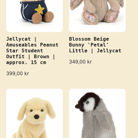
Jellycat |
Blossom Beige
Amuseables Peanut
Bunny 'Petal'
Star Student
Little | Jellycat
Outfit | Brown |
R
349,00 kr
approx. 15 cm
e
R
399,00 kr
g
e
u
g
l
u
a
l
r
a
p
r
r
p
i
r
c
i
e
c
e