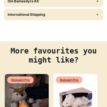
atmospheric detail in the nursery. Size: approx. 22 × 26.5
Om Bamsedyra AS
cm Weight: approx. 570 g Filling: Polyester filling
Recommended age: From 0 years EAN: 3700552320010
International Shipping
Brand: Cloud b
More favourites you
might like?
Redusert Pris
Redusert Pris