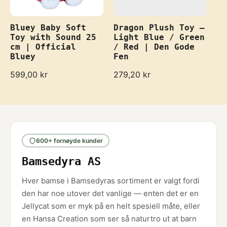
Bluey Baby Soft
Dragon Plush Toy –
Toy with Sound 25
Light Blue / Green
cm | Official
/ Red | Den Gode
Bluey
Fen
R
599,00 kr
R
279,20 kr
e
e
g
g
u
u
l
l
a
a
r
r
600+ fornøyde kunder
p
p
r
r
Bamsedyra AS
i
i
c
c
e
e
Hver bamse i Bamsedyras sortiment er valgt fordi
den har noe utover det vanlige — enten det er en
Jellycat som er myk på en helt spesiell måte, eller
en Hansa Creation som ser så naturtro ut at barn