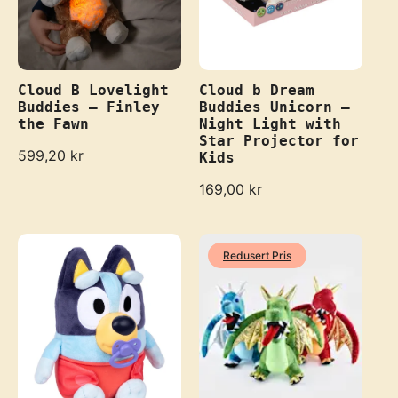
Cloud B Lovelight
Cloud b Dream
Buddies – Finley
Buddies Unicorn –
the Fawn
Night Light with
Star Projector for
R
599,20 kr
Kids
e
g
R
169,00 kr
u
e
l
g
a
u
r
l
Redusert Pris
p
a
r
r
i
p
c
r
e
i
c
e