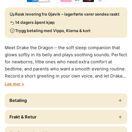
Rask levering fra Gjøvik – lagerførte varer sendes raskt
14 dagers åpent kjøp
Trygg betaling med Vipps, Klarna & kort
Meet Drake the Dragon – the soft sleep companion that
glows softly in its belly and plays soothing sounds. Perfect
for newborns, little ones who need extra comfort at
bedtime, and parents who want a smooth evening routine.
Record a short greeting in your own voice, and let Drake
comfort when you're not in the room. Drake is made of
Les mer +
soft plush with recycled fabric and has a removable
sound/light module that makes it easy to keep the soft toy
Betaling
clean. It offers 8 soothing sounds (4 white noise + 4
lullabies), adjustable light intensity with soft pulses,
Frakt & Retur
motion sensor (shake to start), 30-minute auto-off, and
USB-C charging. Safe from 0 years, and a lovely gift or