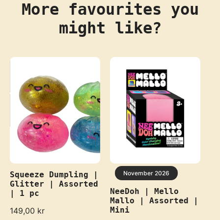
More favourites you
might like?
November 2026
Squeeze Dumpling |
Glitter | Assorted
NeeDoh | Mello
| 1 pc
Mallo | Assorted |
Mini
R
149,00 kr
e