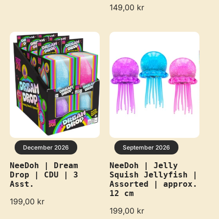
R
149,00 kr
g
e
u
g
l
u
a
l
r
a
p
r
r
p
i
r
c
i
e
c
e
December 2026
September 2026
NeeDoh | Dream
NeeDoh | Jelly
Drop | CDU | 3
Squish Jellyfish |
Asst.
Assorted | approx.
12 cm
R
199,00 kr
e
R
199,00 kr