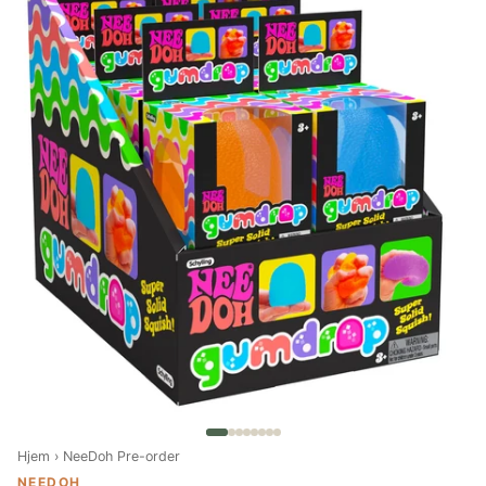
Hjem
›
NeeDoh Pre-order
NEEDOH