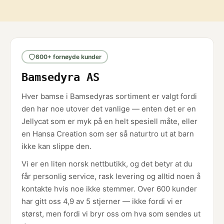
g
e
u
g
l
u
a
l
r
a
p
r
600+ fornøyde kunder
r
p
i
r
Bamsedyra AS
c
i
e
c
e
Hver bamse i Bamsedyras sortiment er valgt fordi
den har noe utover det vanlige — enten det er en
Jellycat som er myk på en helt spesiell måte, eller
en Hansa Creation som ser så naturtro ut at barn
ikke kan slippe den.
Vi er en liten norsk nettbutikk, og det betyr at du
får personlig service, rask levering og alltid noen å
kontakte hvis noe ikke stemmer. Over 600 kunder
har gitt oss 4,9 av 5 stjerner — ikke fordi vi er
størst, men fordi vi bryr oss om hva som sendes ut