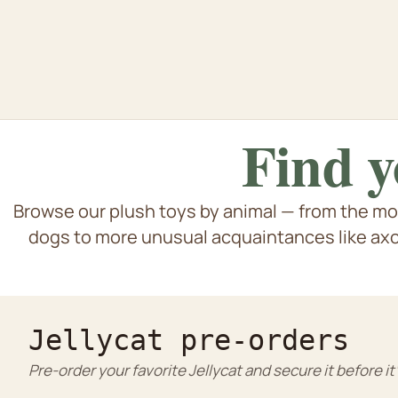
Find y
Browse our plush toys by animal — from the mo
Dogs & pu
Cat & kittens
dogs to more unusual acquaintances like axol
Tiger bams
Rabbit
Jellycat pre-orders
Pre-order your favorite Jellycat and secure it before it'