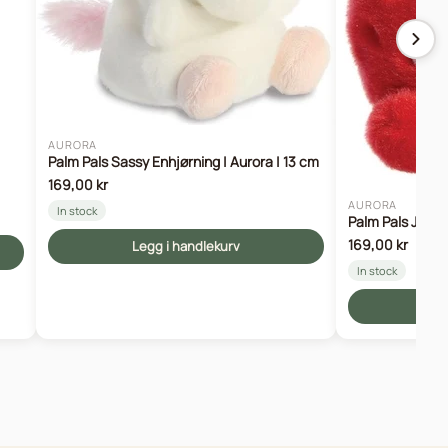
AURORA
Palm Pals Sassy Enhjørning | Aurora | 13 cm
169,00 kr
AURORA
In stock
Palm Pals Juicy 
169,00 kr
Legg i handlekurv
In stock
Le