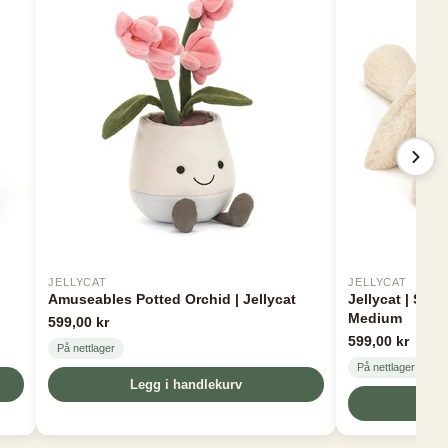
JELLYCAT
JELLYCAT
Amuseables Potted Orchid | Jellycat
Jellycat | Smu
Medium
599,00 kr
599,00 kr
På nettlager
På nettlager
Legg i handlekurv
Le