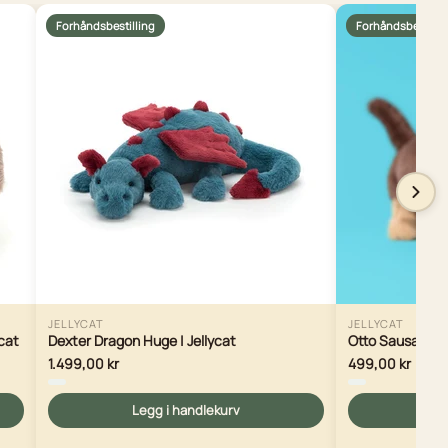
Forhåndsbestilling
Forhåndsbestilli
JELLYCAT
JELLYCAT
ycat
Dexter Dragon Huge | Jellycat
Otto Sausage Do
1.499,00 kr
499,00 kr
Legg i handlekurv
Le