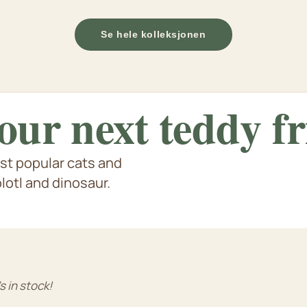
Se hele kolleksjonen
our next
teddy f
st popular cats and
Axolotl & Capybara
ppies
e flere dyreart fra dinosaurer
S
otl and dinosaur.
e
s in stock!