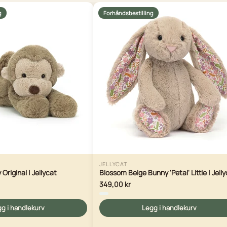
g
Forhåndsbestilling
JELLYCAT
riginal | Jellycat
Blossom Beige Bunny 'Petal' Little | Jell
349,00 kr
g i handlekurv
Legg i handlekurv