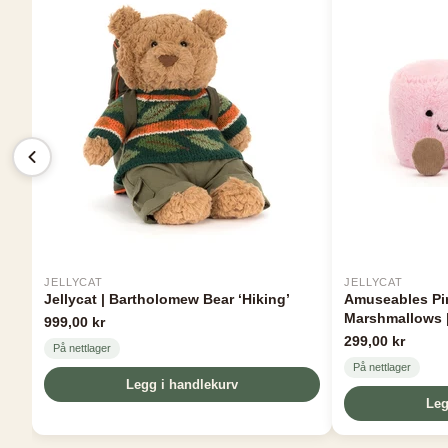
JELLYCAT
JELLYCAT
Jellycat | Bartholomew Bear ‘Hiking’
Amuseables Pi
Marshmallows |
999,00 kr
299,00 kr
På nettlager
På nettlager
Legg i handlekurv
Leg