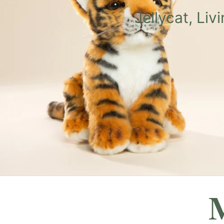
Jellycat, Li
M