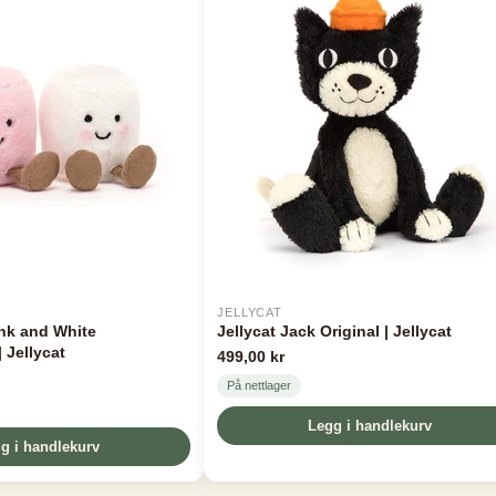
JELLYCAT
nk and White
Jellycat Jack Original | Jellycat
 Jellycat
499,00 kr
På nettlager
Legg i handlekurv
g i handlekurv