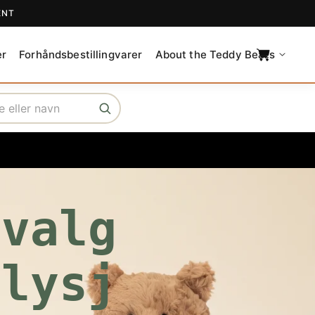
ENT
C
a
er
Forhåndsbestillingvarer
About the Teddy Bears
r
t
tvalg
Plysj