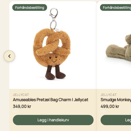
Forhåndsbestilling
Forhåndsbestillin
JELLYCAT
JELLYCAT
Amuseables Pretzel Bag Charm | Jellycat
Smudge Monkey O
349,00 kr
499,00 kr
Legg i handlekurv
Leg