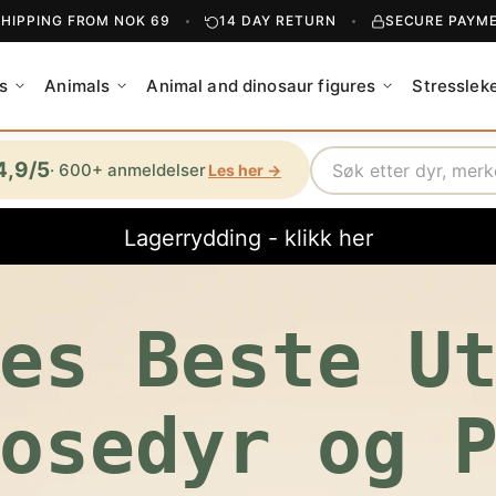
SHIPPING FROM NOK 69
14 DAY RETURN
SECURE PAYM
s
Animals
Animal and dinosaur figures
Stresslek
Search
4,9/5
· 600+ anmeldelser
Les her →
Lagerrydding - klikk her
es Beste U
osedyr og 