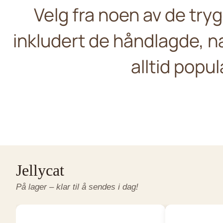
Velg fra noen av de tr
inkludert de håndlagde, 
Living Nat
Jellycat
alltid popul
Søte hunder og ka
Nyheter og favoritter
okémon Plush and Stuffed Animals
P
Jellycat
På lager – klar til å sendes i dag!