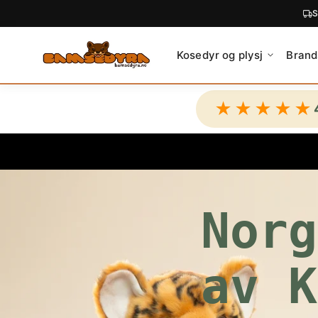
C
O
N
Kosedyr og plysj
Brand
T
E
N
★★★★★
T
Norg
av K