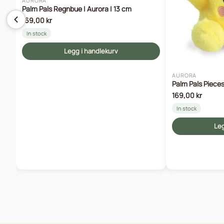
AURORA
Palm Pals Regnbue | Aurora | 13 cm
169,00 kr
In stock
Legg i handlekurv
AURORA
Palm Pals Pieces
169,00 kr
In stock
Leg